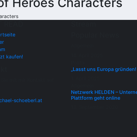
of Heroes
Characters
aracters
 READ
Stream
Popular News
rtseite
er
Allgemein
am
14. April 2025
zt kaufen!
Politik
kt
„Lasst uns Europa gründen!
1. April 2025
ie mit mir Kontakt auf.
Allgemein
Netzwerk HELDEN – Untern
Plattform geht online
chael-schoeberl.at
13. September 2020