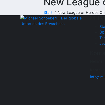
New League 
Start
New League of Heroes Ch
MUST
Sta
Üb
Te
Jet
Konta
Nehmen S
Kontakt
info@mi