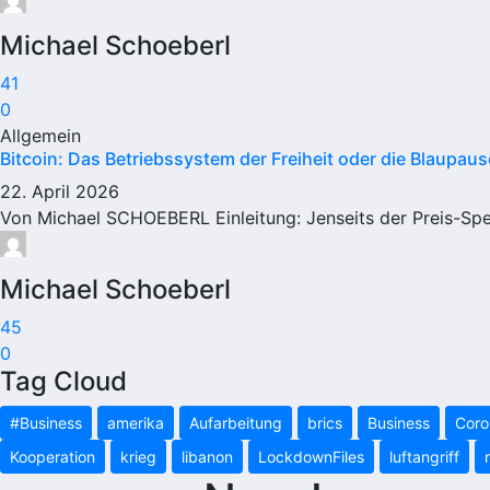
Michael Schoeberl
41
0
Allgemein
Bitcoin: Das Betriebssystem der Freiheit oder die Blaupause
22. April 2026
Von Michael SCHOEBERL Einleitung: Jenseits der Preis-Speku
Michael Schoeberl
45
0
Tag Cloud
#Business
amerika
Aufarbeitung
brics
Business
Coro
Kooperation
krieg
libanon
LockdownFiles
luftangriff