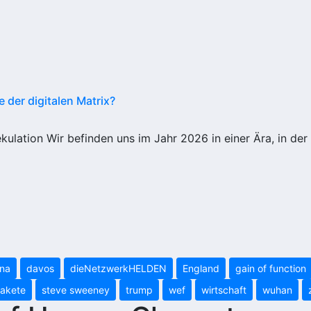
 der digitalen Matrix?
lation Wir befinden uns im Jahr 2026 in einer Ära, in der d
na
davos
dieNetzwerkHELDEN
England
gain of function
rakete
steve sweeney
trump
wef
wirtschaft
wuhan