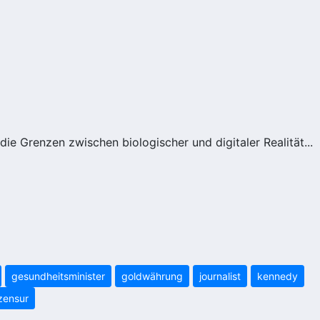
ie Grenzen zwischen biologischer und digitaler Realität...
gesundheitsminister
goldwährung
journalist
kennedy
zensur