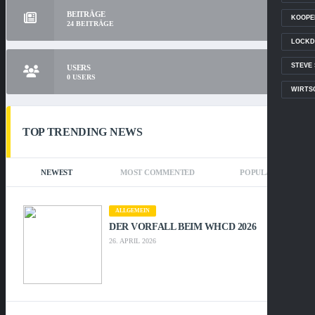
BEITRÄGE
KOOPE
24
BEITRÄGE
LOCKD
STEVE
USERS
0
USERS
WIRTS
TOP TRENDING NEWS
NEWEST
MOST COMMENTED
POPULAR
ALLGEMEIN
DER VORFALL BEIM WHCD 2026
26. APRIL 2026