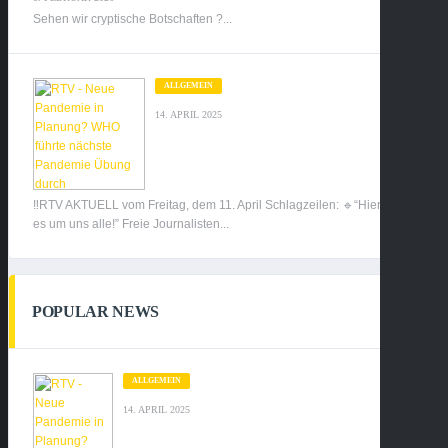
Sehen wir cryptische Botschaften ?...
ALLGEMEIN
14. APRIL 2025
‼️RTV AKTUELL vom Freitag, dem 11. April Schlagzeilen: 🔹“Hier geht
es um uns alle!” Freie Journalisten...
POPULAR NEWS
ALLGEMEIN
14. APRIL 2025