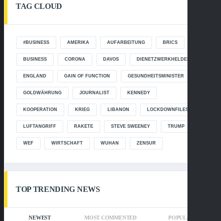
TAG CLOUD
#BUSINESS
AMERIKA
AUFARBEITUNG
BRICS
BUSINESS
CORONA
DAVOS
DIENETZWERKHELDEN
ENGLAND
GAIN OF FUNCTION
GESUNDHEITSMINISTER
GOLDWÄHRUNG
JOURNALIST
KENNEDY
KOOPERATION
KRIEG
LIBANON
LOCKDOWNFILES
LUFTANGRIFF
RAKETE
STEVE SWEENEY
TRUMP
WEF
WIRTSCHAFT
WUHAN
ZENSUR
TOP TRENDING NEWS
NEWEST
MOST COMMENTED
POPULAR