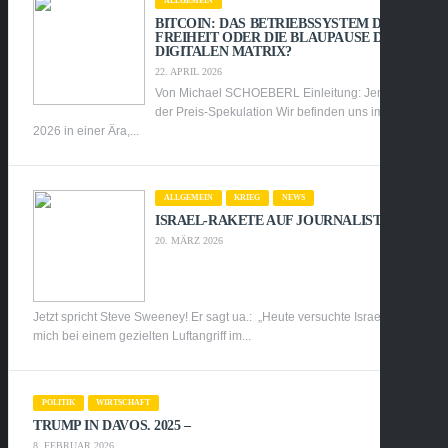
ALLGEMEIN
BITCOIN: DAS BETRIEBSSYSTEM DER
FREIHEIT ODER DIE BLAUPAUSE DER
DIGITALEN MATRIX?
22. APRIL 2026
Von Michael SCHOEBERL Einleitung: Jenseits
der Preis-Spekulation Wir befinden uns im Jahr
2026 in einer Ära,...
ALLGEMEIN
KRIEG
NEWS
ISRAEL-RAKETE AUF JOURNALISTEN:
20. MÄRZ 2026
Jetzt spricht Steve Sweeney! Er sagt ua.: „Heute versuchte Israel,
mich bei einem gezielten Luftangriff im...
POLITIK
WIRTSCHAFT
TRUMP IN DAVOS. 2025 –
8. FEBRUAR 2026