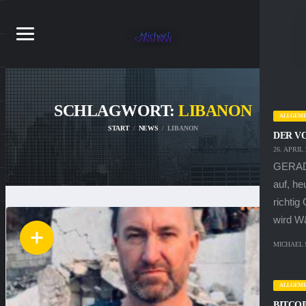
SCHLAGWORT:
LIBANON
ALLGEME
START
NEWS
LIBANON
DER V
26. APRIL 
GERADE
auf, h
richtig
wird Wä
MICHAEL
ALLGEME
BITCOI