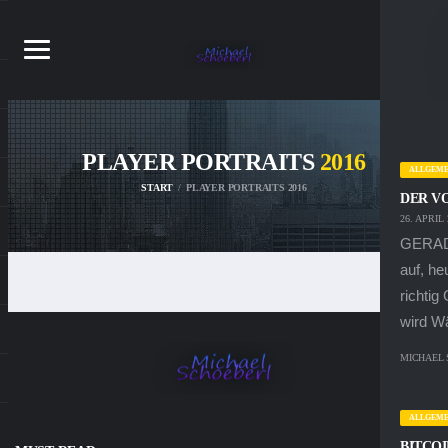
PLAYER PORTRAITS
2016
ALLGEME
START
PLAYER PORTRAITS 2016
DER V
26. APRIL 
GERADE
auf, h
richtig
wird Wä
MICHAEL
ALLGEME
BITCOI