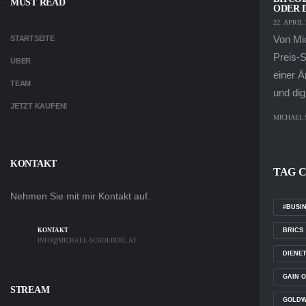
MUST READ
ODER D
22. APRIL 
Von Mi
STARTSEITE
Preis-S
ÜBER
einer Ä
TEAM
und digi
JETZT KAUFEN!
MICHAEL
KONTAKT
TAG 
Nehmen Sie mit mir Kontakt auf.
#BUSI
BRICS
KONTAKT
INFO@MICHAEL-SCHOEBERL.AT
DIENE
GAIN 
STREAM
GOLD