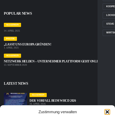
KOOPE
POPULAR NEWS
LOCKD
STEVE
ALLGEMEIN
14. APRIL 2025
WIRTS
POLITIK
„LASST UNS EUROPA GRÜNDEN!
1. APRIL 2025
ALLGEMEIN
NETZWERK HELDEN – UNTERNEHMER PLATTFORM GEHT ONLINE
13. SEPTEMBER 2020
LATEST NEWS
ALLGEMEIN
DER VORFALL BEIM WHCD 2026
26. APRIL 2026
Zustimmung verwalten