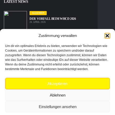
LATEST NEWS
ALLGEMEIN
DER VORFALL BEIM WHCD 2026
26. APRIL 2026
Zustimmung verwalten
ALLGEMEIN
Um dir ein optimales Erlebnis zu bieten, verwenden wir Technologien wie
BITCOIN: DAS BETRIEBSSYSTEM DER FREIHEIT ODER
DIE BLAUPAUSE DER DIGITALEN MATRIX?
Cookies, um Geräteinformationen zu speichern und/oder darauf
22. APRIL 2026
zuzugreifen. Wenn du diesen Technologien zustimmst, können wir Daten
wie das Surfverhalten oder eindeutige IDs auf dieser Website verarbeiten.
Wenn du deine Zustimmung nicht erteilst oder zurückziehst, können
INSTAGRAM FEED
bestimmte Merkmale und Funktionen beeinträchtigt werden.
[instagram-feed num=6 cols=3 imagepadding=8 imageres=thumb
Akzeptieren
disablemobile=true showheader=false showbutton=false]
Ablehnen
Einstellungen ansehen
GOLD UND EDELMETALLSPARPLÄNE
GOLDKAUF AUS MININGBETEILIGUNG