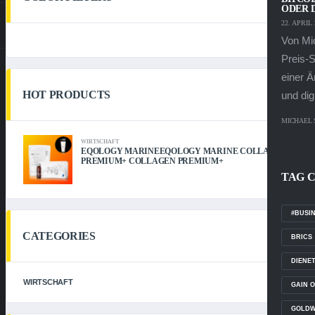
ODER D
22. APRIL 
Von Mi
Preis-S
einer Ä
HOT PRODUCTS
und digi
MICHAEL
WIRTSCHAFT
EQOLOGY MARINEEQOLOGY MARINE COLLAGEN
PREMIUM+ COLLAGEN PREMIUM+
TAG 
#BUSI
CATEGORIES
BRICS
DIENE
WIRTSCHAFT
GAIN 
GOLD