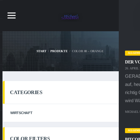
START
PRODUKTE
COLOR 08 – ORANGE
ALLGEME
DER V
26. APRIL 
GERADE
auf, h
richtig
CATEGORIES
wird Wä
MICHAEL
WIRTSCHAFT
ALLGEME
COLOR FILTERS
BITCOI